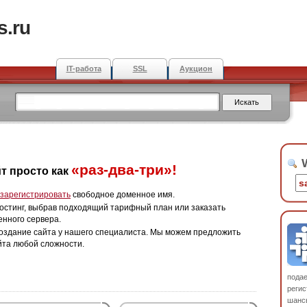
s.ru
IT-работа
SSL
Аукцион
W
«раз-два-три»!
т просто как
зарегистрировать
свободное доменное имя.
остинг, выбрав подходящий тарифный план или заказать
енного сервера.
оздание сайта у нашего специалиста. Мы можем предложить
йта любой сложности.
пода
регис
шанс