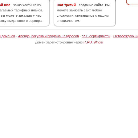
ой шаг
- заказ хостинга из
Шаг третий
- создание сайта. Вы
агаемых тарифных планов.
можете заказать сайт любой
 вы можете заказать у нас
сложности, связавшись с нашим
овку выделенного сервера.
специалистом.
я доменов
·
Аренда, покупка и продажа IP-адресов
·
SSL-сертификаты
·
Освобождающи
Домен зарегистрирован через
i7.RU
.
Whois