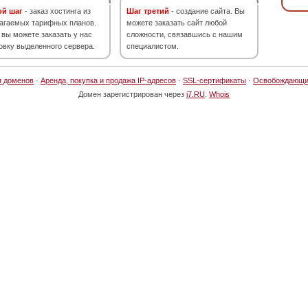
ой шаг
- заказ хостинга из
Шаг третий
- создание сайта. Вы
агаемых тарифных планов.
можете заказать сайт любой
 вы можете заказать у нас
сложности, связавшись с нашим
овку выделенного сервера.
специалистом.
я доменов
·
Аренда, покупка и продажа IP-адресов
·
SSL-сертификаты
·
Освобождающи
Домен зарегистрирован через
i7.RU
.
Whois