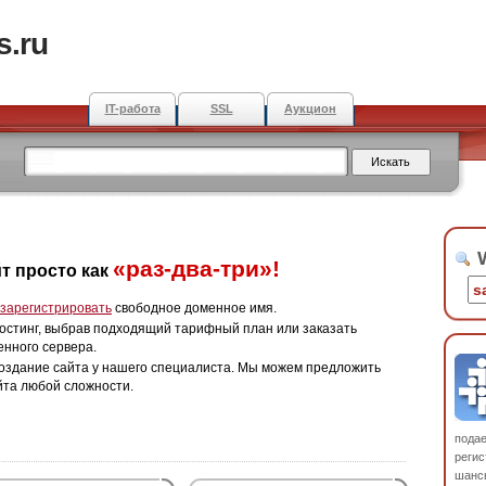
s.ru
IT-работа
SSL
Аукцион
W
«раз-два-три»!
т просто как
зарегистрировать
свободное доменное имя.
остинг, выбрав подходящий тарифный план или заказать
енного сервера.
оздание сайта у нашего специалиста. Мы можем предложить
йта любой сложности.
пода
регис
шанс