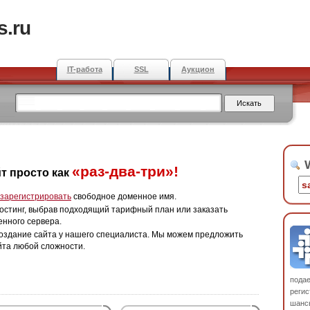
s.ru
IT-работа
SSL
Аукцион
W
«раз-два-три»!
т просто как
зарегистрировать
свободное доменное имя.
остинг, выбрав подходящий тарифный план или заказать
енного сервера.
оздание сайта у нашего специалиста. Мы можем предложить
йта любой сложности.
пода
регис
шанс