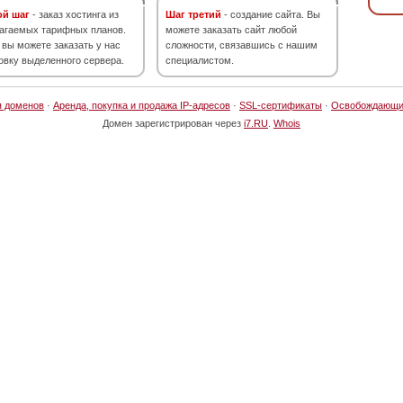
ой шаг
- заказ хостинга из
Шаг третий
- создание сайта. Вы
агаемых тарифных планов.
можете заказать сайт любой
 вы можете заказать у нас
сложности, связавшись с нашим
овку выделенного сервера.
специалистом.
я доменов
·
Аренда, покупка и продажа IP-адресов
·
SSL-сертификаты
·
Освобождающи
Домен зарегистрирован через
i7.RU
.
Whois