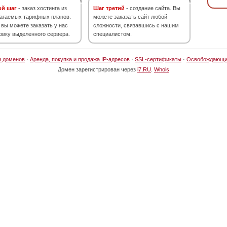
ой шаг
- заказ хостинга из
Шаг третий
- создание сайта. Вы
агаемых тарифных планов.
можете заказать сайт любой
 вы можете заказать у нас
сложности, связавшись с нашим
овку выделенного сервера.
специалистом.
я доменов
·
Аренда, покупка и продажа IP-адресов
·
SSL-сертификаты
·
Освобождающи
Домен зарегистрирован через
i7.RU
.
Whois