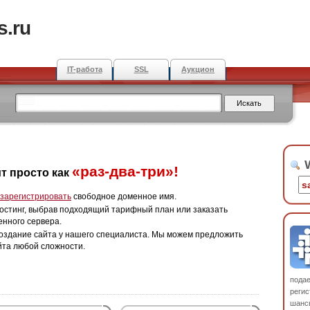
s.ru
IT-работа
SSL
Аукцион
W
«раз-два-три»!
т просто как
зарегистрировать
свободное доменное имя.
остинг, выбрав подходящий тарифный план или заказать
енного сервера.
оздание сайта у нашего специалиста. Мы можем предложить
йта любой сложности.
пода
регис
шанс