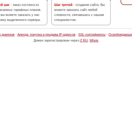
ой шаг
- заказ хостинга из
Шаг третий
- создание сайта. Вы
агаемых тарифных планов.
можете заказать сайт любой
 вы можете заказать у нас
сложности, связавшись с нашим
овку выделенного сервера.
специалистом.
я доменов
·
Аренда, покупка и продажа IP-адресов
·
SSL-сертификаты
·
Освобождающи
Домен зарегистрирован через
i7.RU
.
Whois