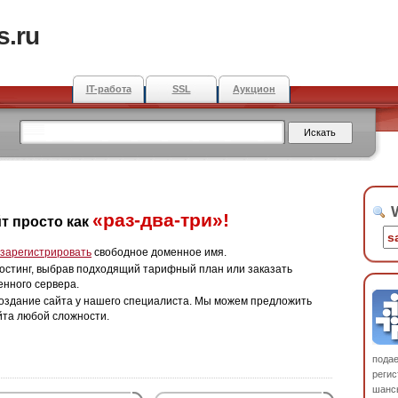
s.ru
IT-работа
SSL
Аукцион
W
«раз-два-три»!
т просто как
зарегистрировать
свободное доменное имя.
остинг, выбрав подходящий тарифный план или заказать
енного сервера.
оздание сайта у нашего специалиста. Мы можем предложить
йта любой сложности.
пода
регис
шанс