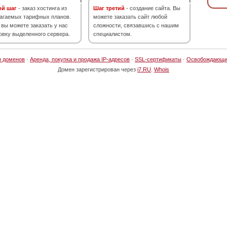
ой шаг
- заказ хостинга из
Шаг третий
- создание сайта. Вы
агаемых тарифных планов.
можете заказать сайт любой
 вы можете заказать у нас
сложности, связавшись с нашим
овку выделенного сервера.
специалистом.
я доменов
·
Аренда, покупка и продажа IP-адресов
·
SSL-сертификаты
·
Освобождающи
Домен зарегистрирован через
i7.RU
.
Whois