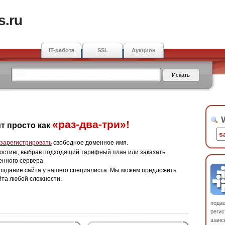
s.ru
IT-работа
SSL
Аукцион
W
«раз-два-три»!
т просто как
зарегистрировать
свободное доменное имя.
остинг, выбрав подходящий тарифный план или заказать
енного сервера.
оздание сайта у нашего специалиста. Мы можем предложить
йта любой сложности.
пода
регис
шанс