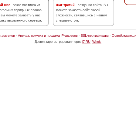
ой шаг
- заказ хостинга из
Шаг третий
- создание сайта. Вы
агаемых тарифных планов.
можете заказать сайт любой
 вы можете заказать у нас
сложности, связавшись с нашим
овку выделенного сервера.
специалистом.
я доменов
·
Аренда, покупка и продажа IP-адресов
·
SSL-сертификаты
·
Освобождающи
Домен зарегистрирован через
i7.RU
.
Whois