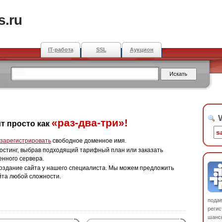
s.ru
IT-работа
SSL
Аукцион
W
«раз-два-три»!
т просто как
зарегистрировать
свободное доменное имя.
остинг, выбрав подходящий тарифный план или заказать
енного сервера.
оздание сайта у нашего специалиста. Мы можем предложить
йта любой сложности.
пода
регис
шанс