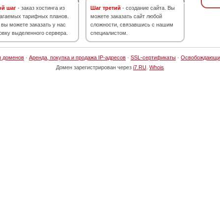
ой шаг
- заказ хостинга из
Шаг третий
- создание сайта. Вы
агаемых тарифных планов.
можете заказать сайт любой
 вы можете заказать у нас
сложности, связавшись с нашим
овку выделенного сервера.
специалистом.
я доменов
·
Аренда, покупка и продажа IP-адресов
·
SSL-сертификаты
·
Освобождающи
Домен зарегистрирован через
i7.RU
.
Whois