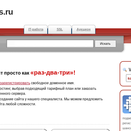
s.ru
IT-работа
SSL
Аукцион
W
«раз-два-три»!
т просто как
зарегистрировать
свободное доменное имя.
остинг, выбрав подходящий тарифный план или заказать
енного сервера.
оздание сайта у нашего специалиста. Мы можем предложить
йта любой сложности.
пода
регис
шанс