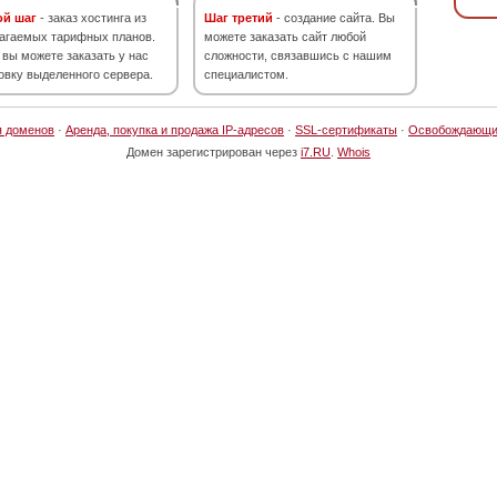
ой шаг
- заказ хостинга из
Шаг третий
- создание сайта. Вы
агаемых тарифных планов.
можете заказать сайт любой
 вы можете заказать у нас
сложности, связавшись с нашим
овку выделенного сервера.
специалистом.
я доменов
·
Аренда, покупка и продажа IP-адресов
·
SSL-сертификаты
·
Освобождающи
Домен зарегистрирован через
i7.RU
.
Whois