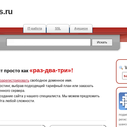
s.ru
IT-работа
SSL
Аукцион
W
«раз-два-три»!
т просто как
зарегистрировать
свободное доменное имя.
остинг, выбрав подходящий тарифный план или заказать
енного сервера.
оздание сайта у нашего специалиста. Мы можем предложить
йта любой сложности.
пода
регис
шанс